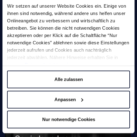
Anfasmaschinen (definierte
Wir setzen auf unserer Website Cookies ein. Einige von
Kantenbearbeitung)
ihnen sind notwendig, während andere uns helfen unser
Onlineangebot zu verbessern und wirtschaftlich zu
Werkzeugschleifmaschinen
betreiben. Sie können die nicht notwendigen Cookies
Sonderlösungen
akzeptieren oder per Klick auf die Schaltfläche “Nur
notwendige Cookies” ablehnen sowie diese Einstellungen
jederzeit aufrufen und Cookies auch nachträglich
jederzeit abwählen. Nähere Hinweise erhalten Sie in
unserer
Datenschutzhinweis
.
Alle zulassen
Maschinen
Anpassen
Fräsen
Nur notwendige Cookies
Bohren