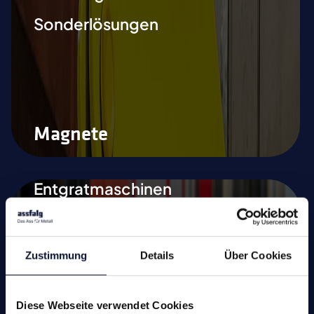
Sonderlösungen
Magnete
Entgratmaschinen
(undefinierte
Kantenbearbeitung)
Durchlaufentgratmaschine
Zustimmung
Details
Über Cookies
Gleitschleifmaschinen
Diese Webseite verwendet Cookies