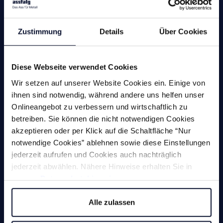
Zustimmung
Details
Über Cookies
Maschinen
Diese Webseite verwendet Cookies
Wir setzen auf unserer Website Cookies ein. Einige von
ihnen sind notwendig, während andere uns helfen unser
Fräsen
Onlineangebot zu verbessern und wirtschaftlich zu
betreiben. Sie können die nicht notwendigen Cookies
Bohren
akzeptieren oder per Klick auf die Schaltfläche “Nur
notwendige Cookies” ablehnen sowie diese Einstellungen
Gewindewerkzeuge
jederzeit aufrufen und Cookies auch nachträglich
jederzeit abwählen. Nähere Hinweise erhalten Sie in
Senken
unserer
Datenschutzhinweis
.
Fräs- und Schleifstifte
Alle zulassen
Handentgrater