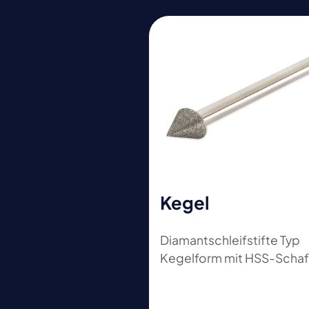
Kegel
Diamantschleifstifte Typ
Kegelform mit HSS-Schaf