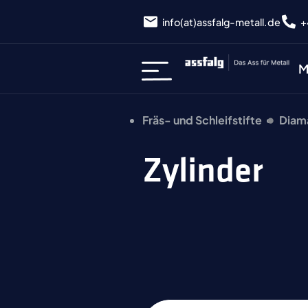
info(at)assfalg-metall.de
+
M
Fräs- und Schleifstifte
Diama
Zylinder