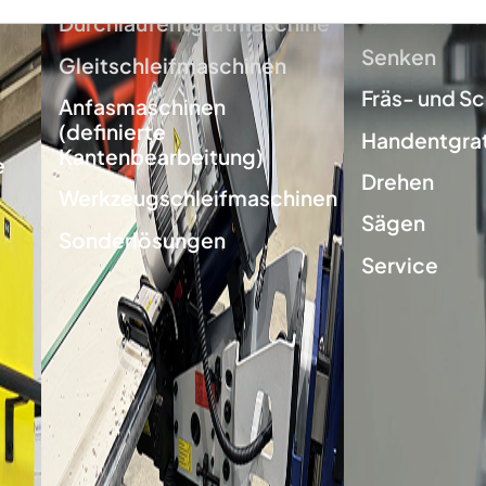
Gewindewe
Durchlaufentgratmaschine
Senken
Gleitschleifmaschinen
Fräs- und Sc
Anfasmaschinen
(definierte
Handentgra
Kantenbearbeitung)
e
Drehen
Werkzeugschleifmaschinen
Sägen
Sonderlösungen
Service