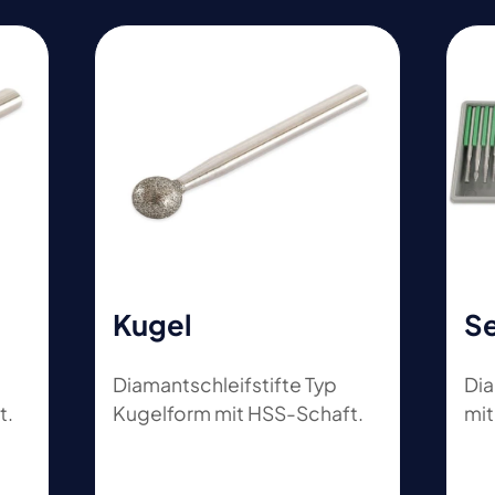
Kugel
S
Diamantschleifstifte Typ
Dia
t.
Kugelform mit HSS-Schaft.
mit