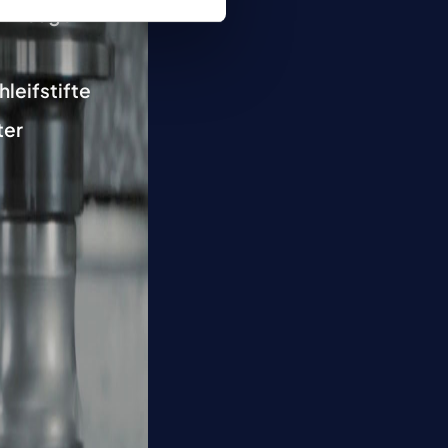
rkzeuge
hleifstifte
ter