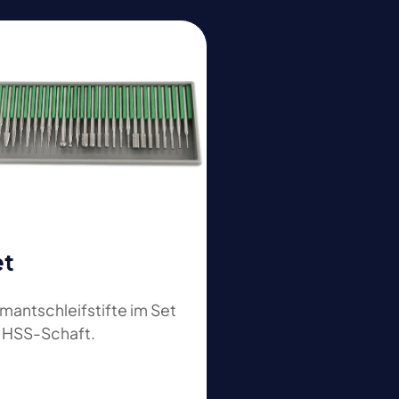
et
mantschleifstifte im Set
 HSS-Schaft.