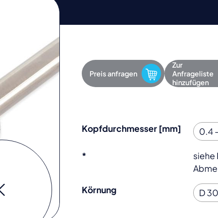
Zur
Preis anfragen
Anfrageliste
hinzufügen
Kopfdurchmesser [mm]
*
siehe
Abmes
Körnung