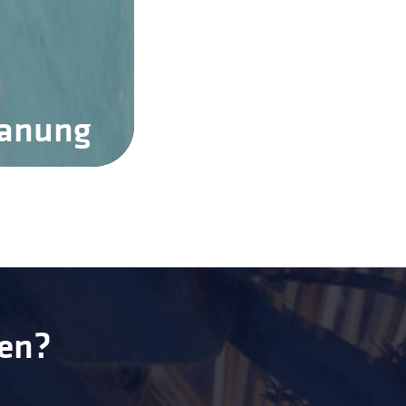
panung
ren?