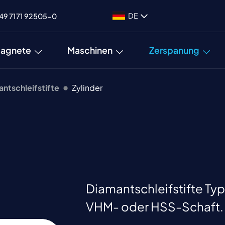
DE
49 7171 92505-0
agnete
Maschinen
Zerspanung
ntschleifstifte
Zylinder
Diamantschleifstifte Typ
VHM- oder HSS-Schaft.