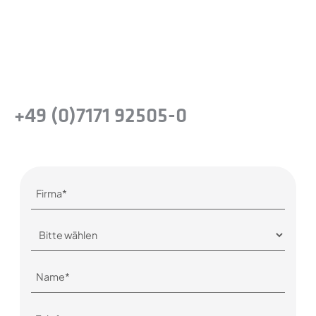
Präzisionsstahllösungen für Ihr Unternehmen
zu erkennen.
oder rufen Sie uns einfach an
+49 (0)7171 92505-0