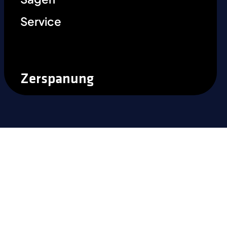
Service
Zerspanung
Sind Sie bereit, den Unterschied
zu erfahren?
Machen Sie den nächsten Schritt, um die
Leistungsfähigkeit von