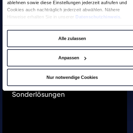
ablehnen sowie diese Einstellungen jederzeit aufrufen und
Cookies auch nachträglich jederzeit abwählen. Nähere
Entgratmaschinen (undefinierte
Hinweise erhalten Sie in unserer
Datenschutzhinweis
.
Kantenbearbeitung)
Durchlaufentgratmaschine
Alle zulassen
Gleitschleifmaschinen
Anpassen
Anfasmaschinen (definierte
Kantenbearbeitung)
Nur notwendige Cookies
Werkzeugschleifmaschinen
Sonderlösungen