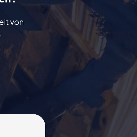
eit von
.