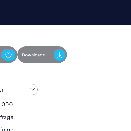
Downloads
 1.000
nfrage
nfrage