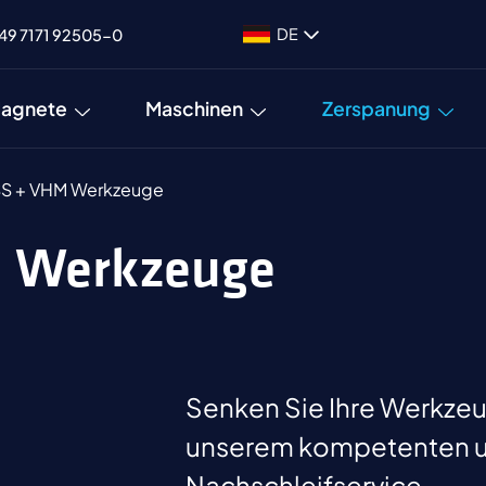
DE
49 7171 92505-0
agnete
Maschinen
Zerspanung
S + VHM Werkzeuge
M Werkzeuge
Senken Sie Ihre Werkze
unserem kompetenten un
Nachschleifservice.