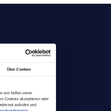
rkzeuge
Über Cookies
hleifstifte
e uns helfen unser
ter
gen Cookies akzeptieren oder
ederzeit aufrufen und
nschutzhinweis
.