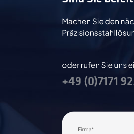
Machen Sie den näch
Präzisionsstahllösu
oder rufen Sie uns e
+49 (0)7171 9