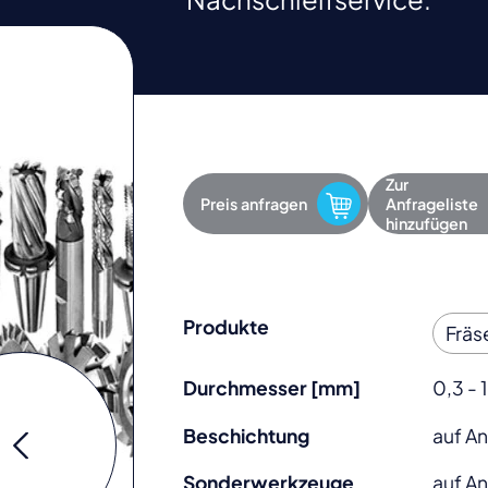
Zur
Preis anfragen
Anfrageliste
hinzufügen
Produkte
Durchmesser [mm]
0,3 -
Beschichtung
auf A
Sonderwerkzeuge
auf A