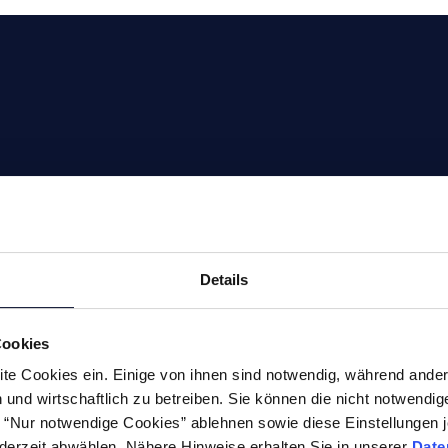
Entgratmaschinen
Fräsen
(undefinierte
Bohren
Kantenbearbeitung)
Gewindewe
Durchlaufentgratmaschine
Details
Senken
Gleitschleifmaschinen
Cookies
Fräs- und Sc
Anfasmaschinen
te Cookies ein. Einige von ihnen sind notwendig, während ander
(definierte
Handentgra
Kantenbearbeitung)
und wirtschaftlich zu betreiben. Sie können die nicht notwendi
e
Drehen
he “Nur notwendige Cookies” ablehnen sowie diese Einstellungen j
Werkzeugschleifmaschinen
derzeit abwählen. Nähere Hinweise erhalten Sie in unserer
Date