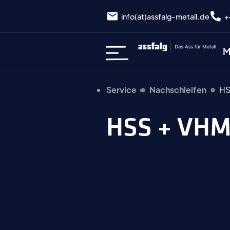
info(at)assfalg-metall.de
+
M
Service
Nachschleifen
HS
HSS + VH