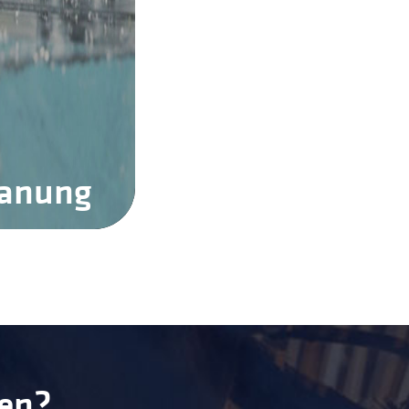
panung
ren?