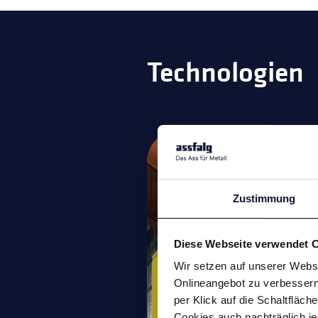
Technologien
Lasthebemagnete
Magnetspannplatten
Automation
Zustimmung
Magnetische
Schweißhilfen
Diese Webseite verwendet 
Entmagnetisieren
Wir setzen auf unserer Websi
Onlineangebot zu verbessern 
Magnetische Werkzeug
per Klick auf die Schaltfläc
Kleinmagnete
Cookies auch nachträglich je