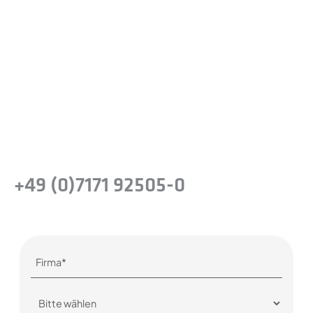
zu erfahren?
Machen Sie den nächsten Schritt, um die
Leistungsfähigkeit von
Präzisionsstahllösungen für Ihr Unternehmen
zu erkennen.
oder rufen Sie uns einfach an
+49 (0)7171 92505-0