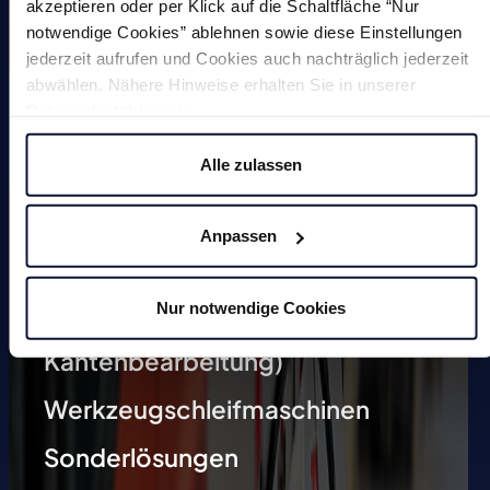
akzeptieren oder per Klick auf die Schaltfläche “Nur
notwendige Cookies” ablehnen sowie diese Einstellungen
jederzeit aufrufen und Cookies auch nachträglich jederzeit
Magnete
abwählen. Nähere Hinweise erhalten Sie in unserer
Datenschutzhinweis
.
Entgratmaschinen (undefinierte
Alle zulassen
Kantenbearbeitung)
Durchlaufentgratmaschine
Anpassen
Gleitschleifmaschinen
Nur notwendige Cookies
Anfasmaschinen (definierte
Kantenbearbeitung)
Werkzeugschleifmaschinen
Sonderlösungen