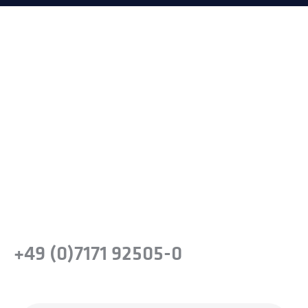
Sind Sie bereit, den Unterschied
zu erfahren?
Machen Sie den nächsten Schritt, um die
Leistungsfähigkeit von
Präzisionsstahllösungen für Ihr Unternehmen
zu erkennen.
oder rufen Sie uns einfach an
+49 (0)7171 92505-0