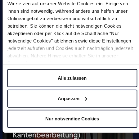
Sonderlösungen
Wir setzen auf unserer Website Cookies ein. Einige von
ihnen sind notwendig, während andere uns helfen unser
Onlineangebot zu verbessern und wirtschaftlich zu
betreiben. Sie können die nicht notwendigen Cookies
akzeptieren oder per Klick auf die Schaltfläche “Nur
notwendige Cookies” ablehnen sowie diese Einstellungen
jederzeit aufrufen und Cookies auch nachträglich jederzeit
Magnete
abwählen. Nähere Hinweise erhalten Sie in unserer
Datenschutzhinweis
.
Entgratmaschinen (undefinierte
Alle zulassen
Kantenbearbeitung)
Durchlaufentgratmaschine
Anpassen
Gleitschleifmaschinen
Nur notwendige Cookies
Anfasmaschinen (definierte
Kantenbearbeitung)