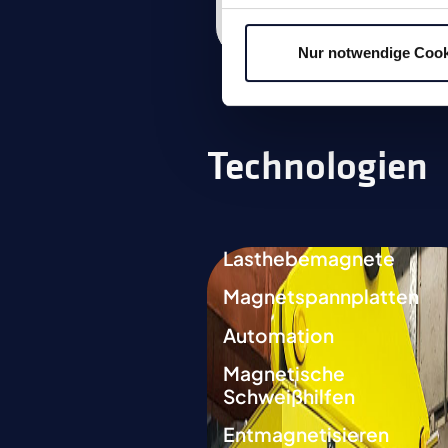
Zum Produkt
Nur notwendige Cook
Technologien
Lasthebemagnete
Magnetspannplatten
Automation
Magnetische
Schweißhilfen
Entmagnetisieren