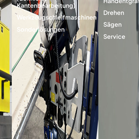
Handentgra
Kantenbearbeitung)
e
Drehen
Werkzeugschleifmaschinen
Sägen
Sonderlösungen
Service