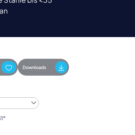
tan
Downloads
41°