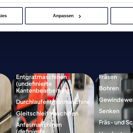
Zum Produkt
ies
Anpassen
Entgratmaschinen
Fräsen
(undefinierte
Bohren
Kantenbearbeitung)
Gewindewe
Durchlaufentgratmaschine
Senken
Gleitschleifmaschinen
Fräs- und Sc
Anfasmaschinen
(definierte