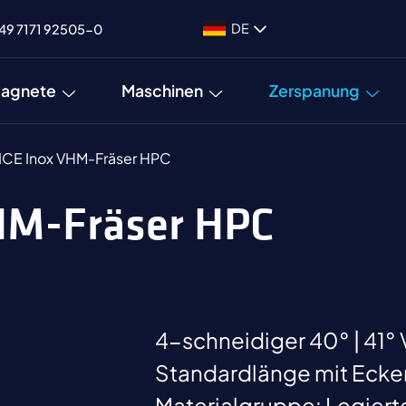
DE
49 7171 92505-0
agnete
Maschinen
Zerspanung
ICE Inox VHM-Fräser HPC
VHM-Fräser HPC
4-schneidiger 40° | 41°
Standardlänge mit Ecke
Materialgruppe: Legierte