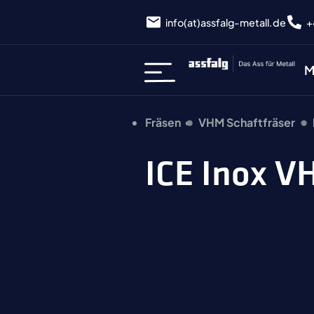
info(at)assfalg-metall.de
+
M
Fräsen
VHM Schaftfräser
ICE Inox 