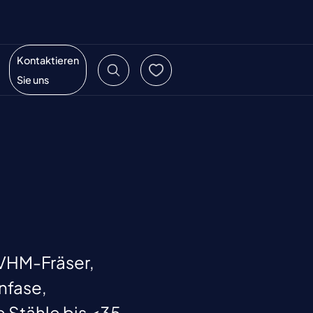
Kontaktieren
Sie uns
 VHM-Fräser,
nfase,
 Stähle bis <35