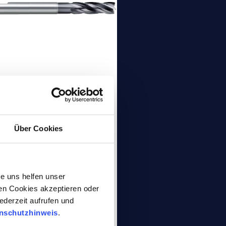
CE VHM-
haftfräser HPC
chneidiger 35° | 38°
Über Cookies
-Fräser, Standardlänge
 Eckenfase,
erialgruppe: Legierte
e uns helfen unser
hle bis < 45 HRC,
gen Cookies akzeptieren oder
sseisen
ederzeit aufrufen und
nschutzhinweis
.