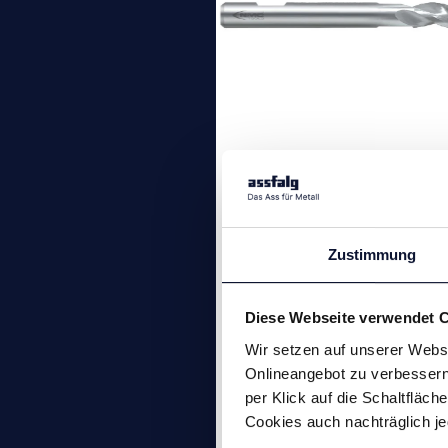
Alu-T VHM-Fräse
HPC
3-schneidiger 39° | 40° | 
Zustimmung
VHM-Fräser, Standardlän
mit Eckenradius,
Diese Webseite verwendet 
Materialgruppe: Aluminiu
Wir setzen auf unserer Websi
Onlineangebot zu verbessern 
per Klick auf die Schaltfläc
Cookies auch nachträglich je