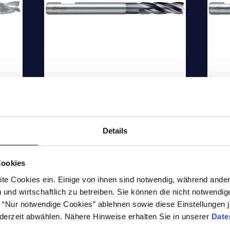
r
ICE Torus VHM-
I
Fräser HPC
Sc
41°
4-schneidiger 35° | 38°
4-s
Details
ge
VHM-Fräser, Standardlänge
VHM
mit Eckenradius,
mit
Cookies
m
Materialgruppe: Legierte
Mat
te Cookies ein. Einige von ihnen sind notwendig, während ander
Stähle bis <45 HRC,
Stä
und wirtschaftlich zu betreiben. Sie können die nicht notwendi
Gusseisen
Gu
he “Nur notwendige Cookies” ablehnen sowie diese Einstellungen j
derzeit abwählen. Nähere Hinweise erhalten Sie in unserer
Date