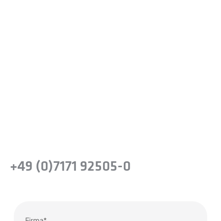
Sind Sie bereit, den Unterschied
zu erfahren?
Machen Sie den nächsten Schritt, um die
Leistungsfähigkeit von
Präzisionsstahllösungen für Ihr Unternehmen
zu erkennen.
oder rufen Sie uns einfach an
+49 (0)7171 92505-0