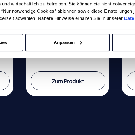
CC.T 09T3..
CC
und wirtschaftlich zu betreiben. Sie können die nicht notwendi
he “Nur notwendige Cookies” ablehnen sowie diese Einstellungen j
derzeit abwählen. Nähere Hinweise erhalten Sie in unserer
Date
tte
Bohrstangen zu Wendeplatte
Bo
CC.T 09T3.. in linker und
CC.
rechter Ausführung.
rec
ies
Anpassen
Zum Produkt