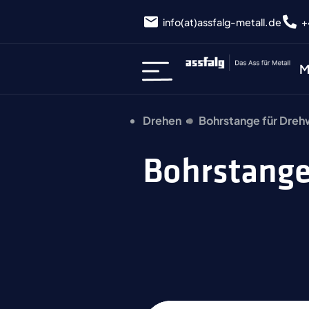
info(at)assfalg-metall.de
+
M
Drehen
Bohrstange für Dre
Bohrstange