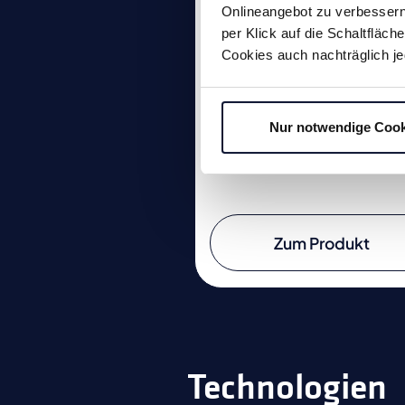
CC.T 0602..
Onlineangebot zu verbessern 
per Klick auf die Schaltfläc
Cookies auch nachträglich je
Bohrstangen zu Wendepla
CC.T 0602.. in linker und
rechter Ausführung.
Nur notwendige Cook
Zum Produkt
Technologien