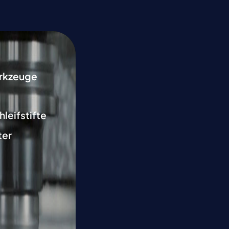
rkzeuge
hleifstifte
ter