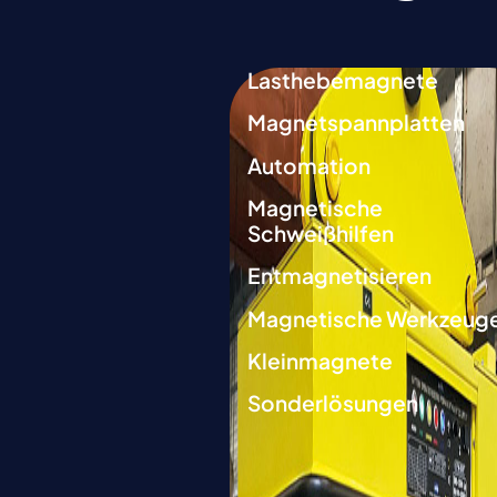
Lasthebemagnete
Magnetspannplatten
Automation
Magnetische
Schweißhilfen
Entmagnetisieren
Magnetische Werkzeug
Kleinmagnete
Sonderlösungen