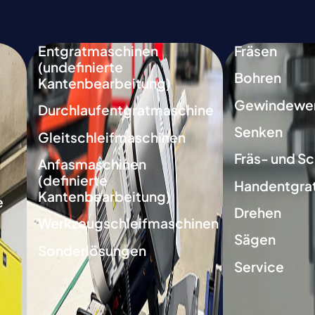
Entgratmaschinen
Fräsen
(undefinierte
Bohren
Kantenbearbeitung)
Gewindewe
Durchlaufentgratmaschine
Senken
Gleitschleifmaschinen
Fräs- und Sc
Anfasmaschinen
(definierte
Handentgra
Kantenbearbeitung)
e
Drehen
Werkzeugschleifmaschinen
Sägen
Sonderlösungen
Service