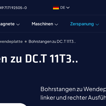
DE
49 7171 92505-0
agnete
Maschinen
Zerspanung
hwendeplatte
Bohrstangen zu DC.T 11T3..
n zu DC.T 11T3..
Bohrstangen zu Wendepla
linker und rechter Ausfü