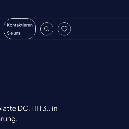
Kontaktieren
Sie uns
tte DC.T11T3.. in
hrung.