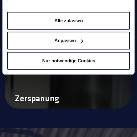
unserer
Datenschutzhinweis
.
Fräs- und Schleifstifte
Alle zulassen
Handentgrater
Drehen
Anpassen
Sägen
Nur notwendige Cookies
Service
Zerspanung