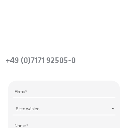
Machen Sie den nächsten Schritt, um die
Leistungsfähigkeit von
Präzisionsstahllösungen für Ihr Unternehmen
zu erkennen.
oder rufen Sie uns einfach an
+49 (0)7171 92505-0