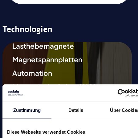
Technologien
Lasthebemagnete
Magnetspannplatten
Automation
Magnetische Schweißhilfen
Entmagnetisieren
Zustimmung
Details
Über Cookie
Magnetische Werkzeuge
Kleinmagnete
Diese Webseite verwendet Cookies