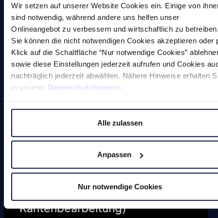
Sonderlösungen
Wir setzen auf unserer Website Cookies ein. Einige von ihne
sind notwendig, während andere uns helfen unser
Onlineangebot zu verbessern und wirtschaftlich zu betreiben
Sie können die nicht notwendigen Cookies akzeptieren oder 
Klick auf die Schaltfläche “Nur notwendige Cookies” ablehne
sowie diese Einstellungen jederzeit aufrufen und Cookies au
nachträglich jederzeit abwählen. Nähere Hinweise erhalten S
Magnete
in unserer
Datenschutzhinweis
.
Entgratmaschinen (undefinierte
Alle zulassen
Kantenbearbeitung)
Durchlaufentgratmaschine
Anpassen
Gleitschleifmaschinen
Nur notwendige Cookies
Anfasmaschinen (definierte
Kantenbearbeitung)