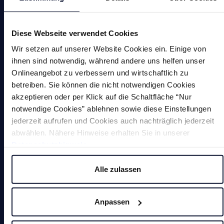
Magnetische Werkzeuge
Kleinmagnete
Diese Webseite verwendet Cookies
Wir setzen auf unserer Website Cookies ein. Einige von
Sonderlösungen
ihnen sind notwendig, während andere uns helfen unser
Onlineangebot zu verbessern und wirtschaftlich zu
betreiben. Sie können die nicht notwendigen Cookies
akzeptieren oder per Klick auf die Schaltfläche “Nur
notwendige Cookies” ablehnen sowie diese Einstellungen
jederzeit aufrufen und Cookies auch nachträglich jederzeit
Magnete
abwählen. Nähere Hinweise erhalten Sie in unserer
Datenschutzhinweis
.
Entgratmaschinen (undefinierte
Alle zulassen
Kantenbearbeitung)
Anpassen
Durchlaufentgratmaschine