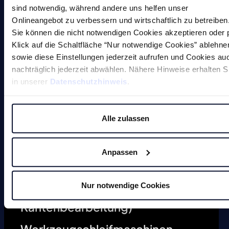
sind notwendig, während andere uns helfen unser
Onlineangebot zu verbessern und wirtschaftlich zu betreiben
Sie können die nicht notwendigen Cookies akzeptieren oder 
Klick auf die Schaltfläche “Nur notwendige Cookies” ablehne
sowie diese Einstellungen jederzeit aufrufen und Cookies au
Magnete
nachträglich jederzeit abwählen. Nähere Hinweise erhalten S
in unserer
Datenschutzhinweis
.
Entgratmaschinen (undefinierte
Alle zulassen
Kantenbearbeitung)
Durchlaufentgratmaschine
Anpassen
Gleitschleifmaschinen
Nur notwendige Cookies
Anfasmaschinen (definierte
Kantenbearbeitung)