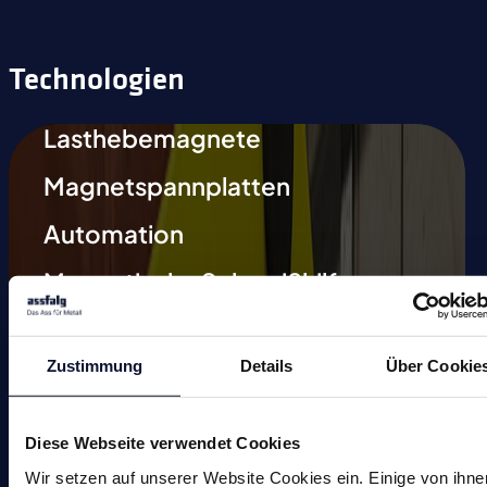
Technologien
Lasthebemagnete
Magnetspannplatten
Automation
Magnetische Schweißhilfen
Entmagnetisieren
Zustimmung
Details
Über Cookie
Magnetische Werkzeuge
Kleinmagnete
Diese Webseite verwendet Cookies
Sonderlösungen
Wir setzen auf unserer Website Cookies ein. Einige von ihne