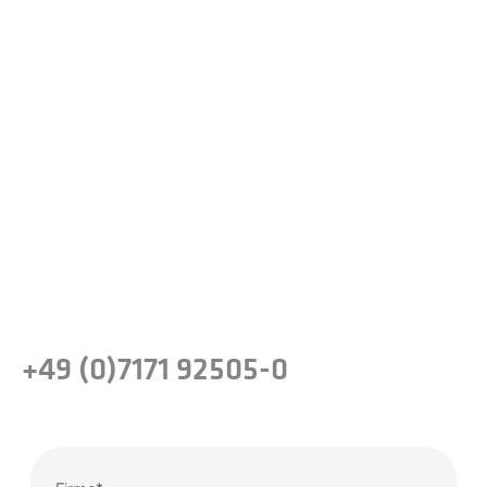
Sind Sie bereit, den Unterschied
zu erfahren?
Machen Sie den nächsten Schritt, um die
Leistungsfähigkeit von
Präzisionsstahllösungen für Ihr Unternehmen
zu erkennen.
oder rufen Sie uns einfach an
+49 (0)7171 92505-0