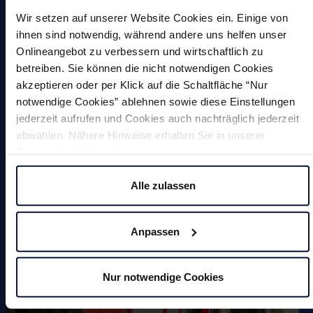
Magnetische Werkzeuge
Wir setzen auf unserer Website Cookies ein. Einige von
ihnen sind notwendig, während andere uns helfen unser
Kleinmagnete
Onlineangebot zu verbessern und wirtschaftlich zu
betreiben. Sie können die nicht notwendigen Cookies
Sonderlösungen
akzeptieren oder per Klick auf die Schaltfläche “Nur
notwendige Cookies” ablehnen sowie diese Einstellungen
jederzeit aufrufen und Cookies auch nachträglich jederzeit
abwählen. Nähere Hinweise erhalten Sie in unserer
Datenschutzhinweis
.
Magnete
Alle zulassen
Anpassen
Entgratmaschinen (undefinierte
Kantenbearbeitung)
Nur notwendige Cookies
Durchlaufentgratmaschine