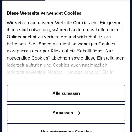
Gewindewerkzeuge
Diese Webseite verwendet Cookies
Wir setzen auf unserer Website Cookies ein. Einige von
Senken
ihnen sind notwendig, während andere uns helfen unser
Fräs- und Schleifstifte
Onlineangebot zu verbessern und wirtschaftlich zu
betreiben. Sie können die nicht notwendigen Cookies
Handentgrater
akzeptieren oder per Klick auf die Schaltfläche “Nur
notwendige Cookies” ablehnen sowie diese Einstellungen
Drehen
jederzeit aufrufen und Cookies auch nachträglich
jederzeit abwählen. Nähere Hinweise erhalten Sie in
Sägen
unserer
Datenschutzhinweis
.
Service
Alle zulassen
Anpassen
Zerspanung
Nur notwendige Cookies