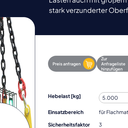
stark verzunderter Ober
Zur
Preis anfragen
Anfrageliste
hinzufügen
Hebelast [kg]
Einsatzbereich
für Flachmat
Sicherheitsfaktor
3