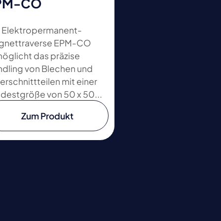
PM-CO
 Elektropermanent-
gnettraverse EPM-CO
öglicht das präzise
dling von Blechen und
erschnittteilen mit einer
destgröße von 50 x 50...
Zum Produkt