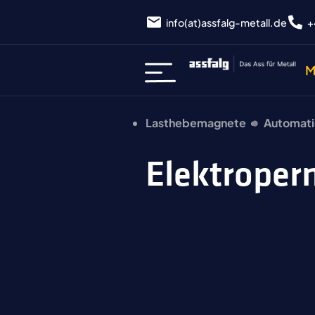
info(at)assfalg-metall.de
+
M
Lasthebemagnete
Automati
Elektrop