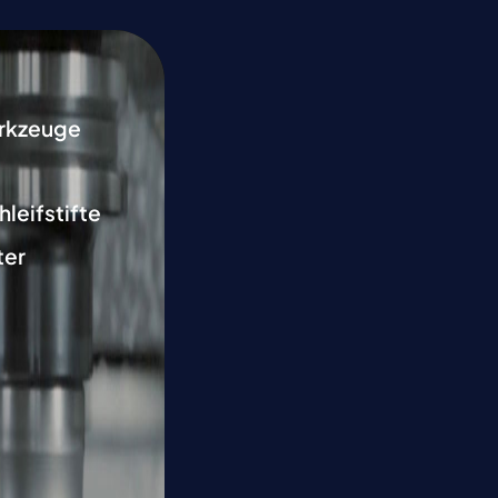
rkzeuge
hleifstifte
ter