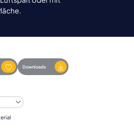
fläche.
Downloads
erial