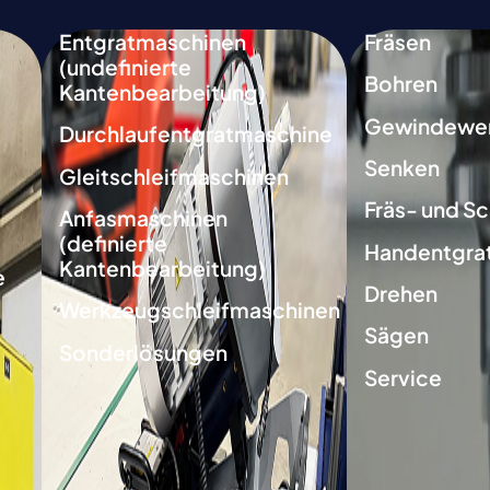
Entgratmaschinen
Fräsen
(undefinierte
Bohren
Kantenbearbeitung)
Gewindewe
Durchlaufentgratmaschine
Senken
Gleitschleifmaschinen
Fräs- und Sc
Anfasmaschinen
(definierte
Handentgra
Kantenbearbeitung)
e
Drehen
Werkzeugschleifmaschinen
Sägen
Sonderlösungen
Service