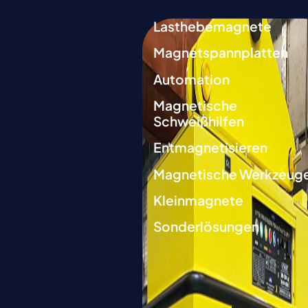
Lasthebemagnete
Magnetspannplatten
Automation
Magnetische
Schweißhilfen
Entmagnetisieren
Magnetische Werkzeug
Kleinmagnete
Sonderlösungen