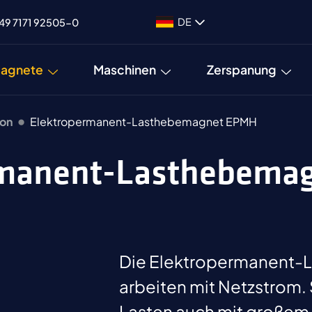
DE
49 7171 92505-0
agnete
Maschinen
Zerspanung
on
Elektropermanent-Lasthebemagnet EPMH
ermanent-Lasthebema
Die Elektropermanent
arbeiten mit Netzstrom. 
Lasten auch mit großem 