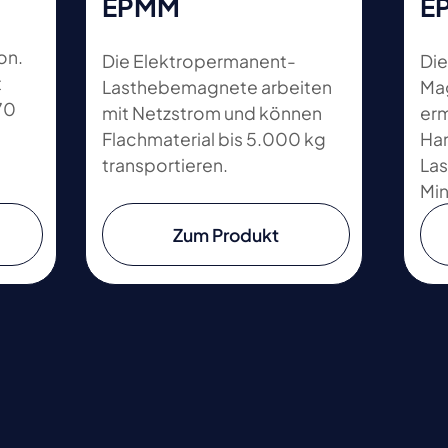
EPMM
E
on.
Die Elektropermanent-
Die
t
Lasthebemagnete arbeiten
Ma
70
mit Netzstrom und können
erm
Flachmaterial bis 5.000 kg
Han
transportieren.
Las
Min
Zum Produkt