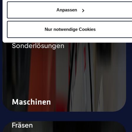
Anpassen
Anfasmaschinen (definierte
Kantenbearbeitung)
Nur notwendige Cookies
Werkzeugschleifmaschinen
Sonderlösungen
Maschinen
Fräsen