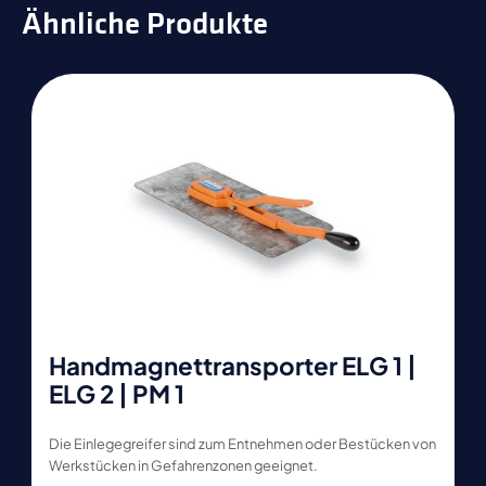
Ähnliche Produkte
Handmagnettransporter ELG 1 |
ELG 2 | PM 1
Die Einlegegreifer sind zum Entnehmen oder Bestücken von
Werkstücken in Gefahrenzonen geeignet.