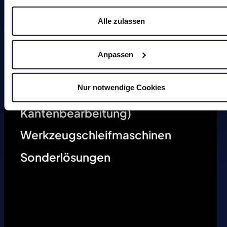
Entgratmaschinen (undefinierte
Alle zulassen
Kantenbearbeitung)
Durchlaufentgratmaschine
Anpassen
Gleitschleifmaschinen
Nur notwendige Cookies
Anfasmaschinen (definierte
Kantenbearbeitung)
Werkzeugschleifmaschinen
Sonderlösungen