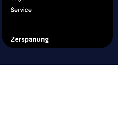
Service
Zerspanung
Sind Sie bereit, den Unterschied
zu erfahren?
Machen Sie den nächsten Schritt, um die
Leistungsfähigkeit von