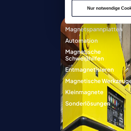
Nur notwendige Cook
Lasthebemagnete
Magnetspannplatten
Automation
Magnetische
Schweißhilfen
Entmagnetisieren
Magnetische Werkzeug
Kleinmagnete
Sonderlösungen