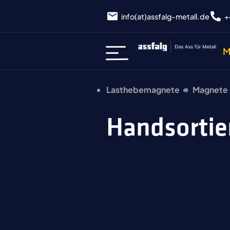
info(at)assfalg-metall.de
+
M
Lasthebemagnete
Magnete
Handsort