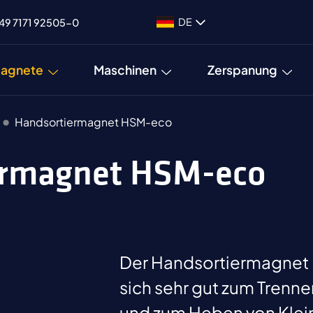
DE
49 7171 92505-0
agnete
Maschinen
Zerspanung
Handsortiermagnet HSM-eco
iermagnet HSM-eco
Der Handsortiermagnet
sich sehr gut zum Trenn
und zum Heben von Klein