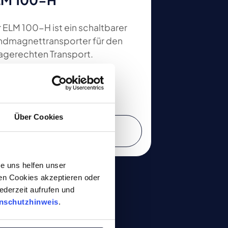
 ELM 100-H ist ein schaltbarer
dmagnettransporter für den
gerechten Transport.
Über Cookies
Zum Produkt
e uns helfen unser
gen Cookies akzeptieren oder
ederzeit aufrufen und
nschutzhinweis
.