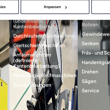
ies
Anpassen
Entgratmaschinen
Fräsen
(undefinierte
Bohren
Kantenbearbeitung)
Gewindewe
Durchlaufentgratmaschine
Senken
Gleitschleifmaschinen
Fräs- und Sc
Anfasmaschinen
(definierte
Handentgra
Kantenbearbeitung)
e
Drehen
Werkzeugschleifmaschinen
Sägen
Sonderlösungen
Service