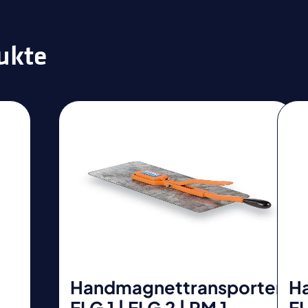
ukte
Handmagnettransporter
H
ELG 1 | ELG 2 | PM 1
E