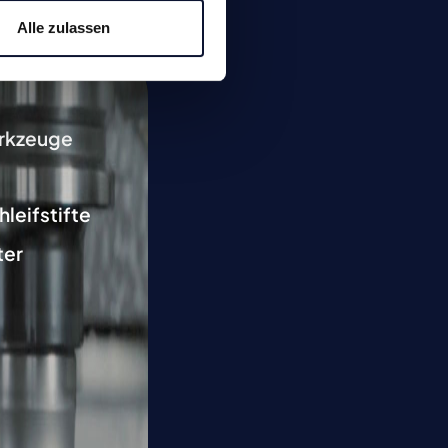
Alle zulassen
rkzeuge
hleifstifte
ter