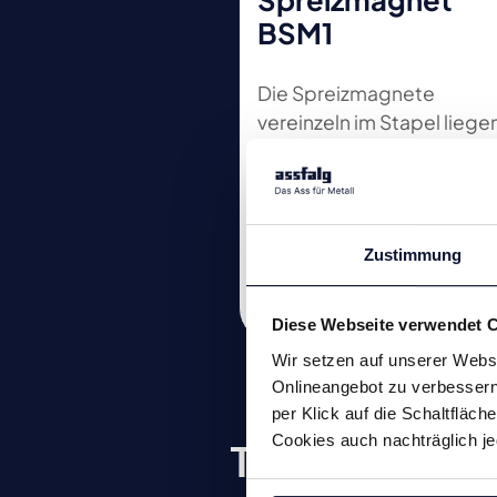
BSM1
Die Spreizmagnete
vereinzeln im Stapel lieg
Blechtafeln oder können
eisenhaltige Kleinteile
aufsammeln.
Zustimmung
Zum Produkt
Diese Webseite verwendet 
Wir setzen auf unserer Websi
Onlineangebot zu verbessern 
per Klick auf die Schaltfläc
Cookies auch nachträglich je
Technologien