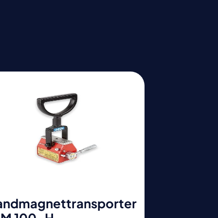
andmagnettransporter
LM 100-H