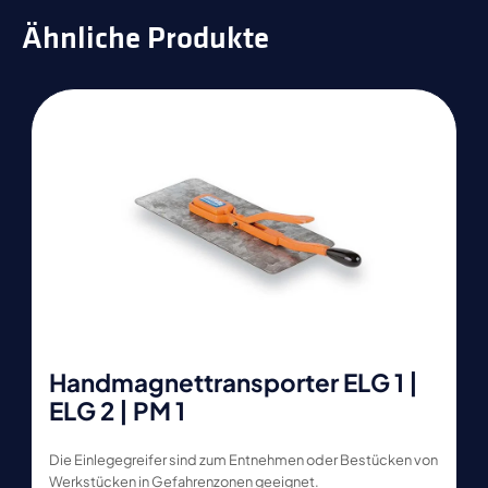
Ähnliche Produkte
Handmagnettransporter ELG 1 |
ELG 2 | PM 1
Die Einlegegreifer sind zum Entnehmen oder Bestücken von
Werkstücken in Gefahrenzonen geeignet.