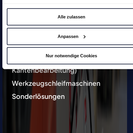
Entgratmaschinen (undefinierte
Alle zulassen
Kantenbearbeitung)
Durchlaufentgratmaschine
Anpassen
Gleitschleifmaschinen
Nur notwendige Cookies
Anfasmaschinen (definierte
Kantenbearbeitung)
Werkzeugschleifmaschinen
Sonderlösungen