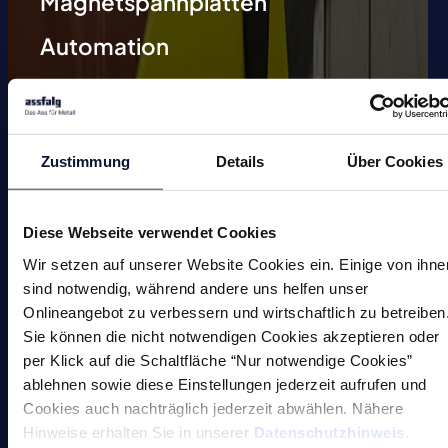
Magnetspannplatten
Automation
Magnetische Schweißhilfen
Entmagnetisieren
Zustimmung
Details
Über Cookies
Magnetische Werkzeuge
Kleinmagnete
Diese Webseite verwendet Cookies
Sonderlösungen
Wir setzen auf unserer Website Cookies ein. Einige von ihne
sind notwendig, während andere uns helfen unser
Onlineangebot zu verbessern und wirtschaftlich zu betreiben
Sie können die nicht notwendigen Cookies akzeptieren oder
per Klick auf die Schaltfläche “Nur notwendige Cookies”
ablehnen sowie diese Einstellungen jederzeit aufrufen und
Cookies auch nachträglich jederzeit abwählen. Nähere
Magnete
Hinweise erhalten Sie in unserer
Datenschutzhinweis
.