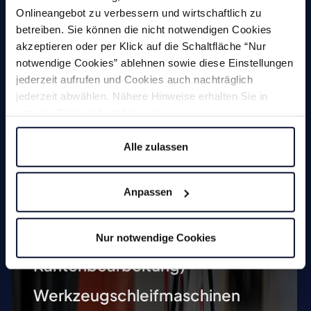
Onlineangebot zu verbessern und wirtschaftlich zu
betreiben. Sie können die nicht notwendigen Cookies
akzeptieren oder per Klick auf die Schaltfläche “Nur
Magnete
notwendige Cookies” ablehnen sowie diese Einstellungen
jederzeit aufrufen und Cookies auch nachträglich
jederzeit abwählen. Nähere Hinweise erhalten Sie in
unserer
Datenschutzhinweis
.
Entgratmaschinen
(undefinierte
Alle zulassen
Kantenbearbeitung)
Durchlaufentgratmaschine
Anpassen
Gleitschleifmaschinen
Nur notwendige Cookies
Anfasmaschinen (definierte
Kantenbearbeitung)
Werkzeugschleifmaschinen