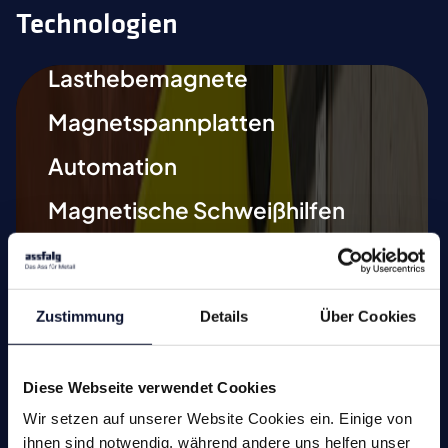
Technologien
Lasthebemagnete
Magnetspannplatten
Automation
Magnetische Schweißhilfen
Entmagnetisieren
Magnetische Werkzeuge
Zustimmung
Details
Über Cookies
Kleinmagnete
Sonderlösungen
Diese Webseite verwendet Cookies
Wir setzen auf unserer Website Cookies ein. Einige von
ihnen sind notwendig, während andere uns helfen unser